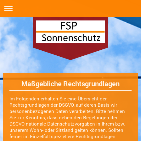
FSP-Services
Maßgebliche Rechtsgrundlagen
Im Folgenden erhalten Sie eine Übersicht der
Rechtsgrundlagen der DSGVO, auf deren Basis wir
personenbezogenen Daten verarbeiten. Bitte nehmen
Sie zur Kenntnis, dass neben den Regelungen der
DSGVO nationale Datenschutzvorgaben in Ihrem bzw.
unserem Wohn- oder Sitzland gelten können. Sollten
ferner im Einzelfall speziellere Rechtsgrundlagen